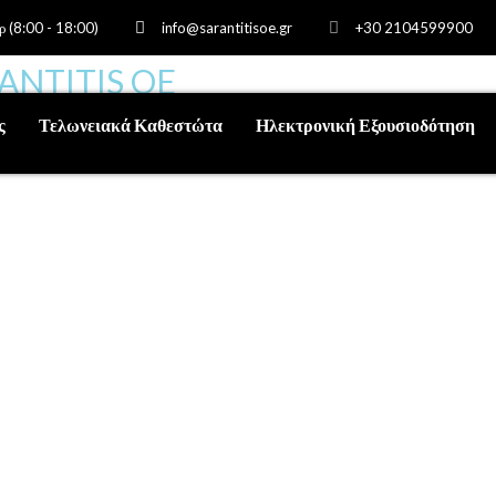
ρ (8:00 - 18:00)
info@sarantitisoe.gr
+30 2104599900
ς
Τελωνειακά Καθεστώτα
Ηλεκτρονική Εξουσιοδότηση