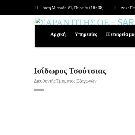
Ακτή Μιαούλη 91, Πειραιάς (18538)
Δευ - Πα
Αρχική
Υπηρεσίες
Η εταιρεία μα
Ισίδωρος Τσούτσιας
Διευθυντής Τμήματος Εξαγωγών