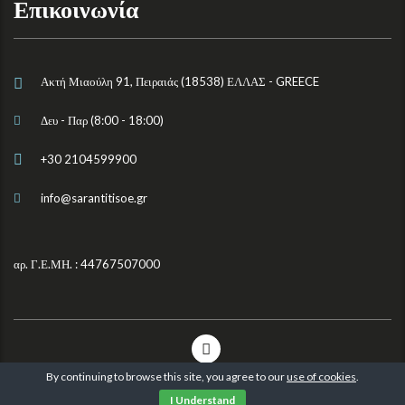
Επικοινωνία
Ακτή Μιαούλη 91, Πειραιάς (18538) ΕΛΛΑΣ - GREECE
Δευ - Παρ (8:00 - 18:00)
+30 2104599900
info@sarantitisoe.gr
αρ. Γ.Ε.ΜΗ. : 44767507000
By continuing to browse this site, you agree to our
use of cookies
.
© 2026 Sarantitis OE. All rights reserved.
I Understand